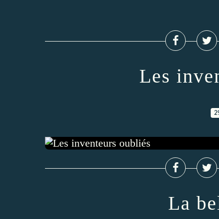
Les inve
2
La be