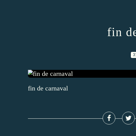
fin d
3
fin de carnaval