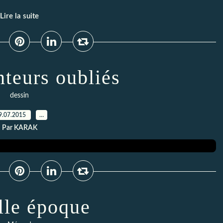
Lire la suite
nteurs oubliés
dessin
9.07.2015
…
Par KARAK
lle époque